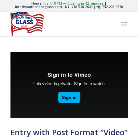
Hours:
It's
4:18 PM
—
Closing in 42 minutes
|
info@southshoreglass.com
|
NY: 718-948-2600
|
NJ: 732-208-0878
Entry with Post Format “Video”