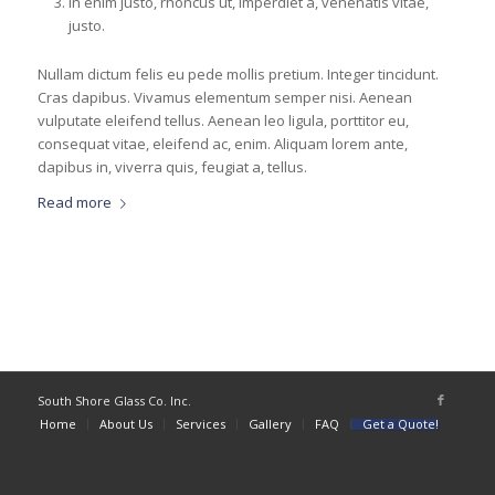
In enim justo, rhoncus ut, imperdiet a, venenatis vitae,
justo.
Nullam dictum felis eu pede mollis pretium. Integer tincidunt.
Cras dapibus. Vivamus elementum semper nisi. Aenean
vulputate eleifend tellus. Aenean leo ligula, porttitor eu,
consequat vitae, eleifend ac, enim. Aliquam lorem ante,
dapibus in, viverra quis, feugiat a, tellus.
Read more
South Shore Glass Co. Inc.
Home
About Us
Services
Gallery
FAQ
Get a Quote!