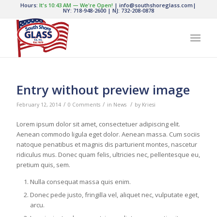
Hours:
It's
10:43 AM
—
We're Open!
|
info@southshoreglass.com
|
NY: 718-948-2600
|
NJ: 732-208-0878
Entry without preview image
/
/
/
February 12, 2014
0 Comments
in
News
by
Kriesi
Lorem ipsum dolor sit amet, consectetuer adipiscing elit.
Aenean commodo ligula eget dolor. Aenean massa. Cum sociis
natoque penatibus et magnis dis parturient montes, nascetur
ridiculus mus. Donec quam felis, ultricies nec, pellentesque eu,
pretium quis, sem.
Nulla consequat massa quis enim.
Donec pede justo, fringilla vel, aliquet nec, vulputate eget,
arcu.