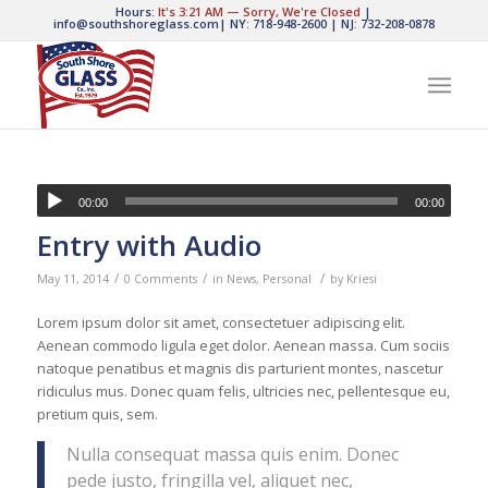
Hours:
It's
3:21 AM
—
Sorry, We're Closed
|
info@southshoreglass.com
|
NY: 718-948-2600
|
NJ: 732-208-0878
00:00
00:00
Entry with Audio
/
/
/
May 11, 2014
0 Comments
in
News
,
Personal
by
Kriesi
Lorem ipsum dolor sit amet, consectetuer adipiscing elit.
Aenean commodo ligula eget dolor. Aenean massa. Cum sociis
natoque penatibus et magnis dis parturient montes, nascetur
ridiculus mus. Donec quam felis, ultricies nec, pellentesque eu,
pretium quis, sem.
Nulla consequat massa quis enim. Donec
pede justo, fringilla vel, aliquet nec,